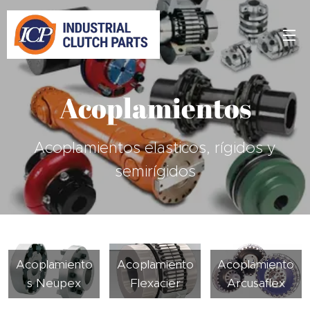
Acoplamientos
Acoplamientos elasticos, rígidos y
semirígidos
Acoplamiento
Acoplamiento
Acoplamiento
s Neupex
Flexacier
Arcusaflex