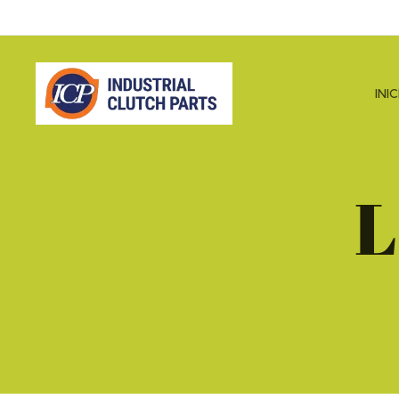
INI
L