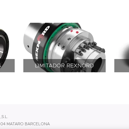
S
LIMITADOR REXNORD
S.L.
8304 MATARO BARCELONA