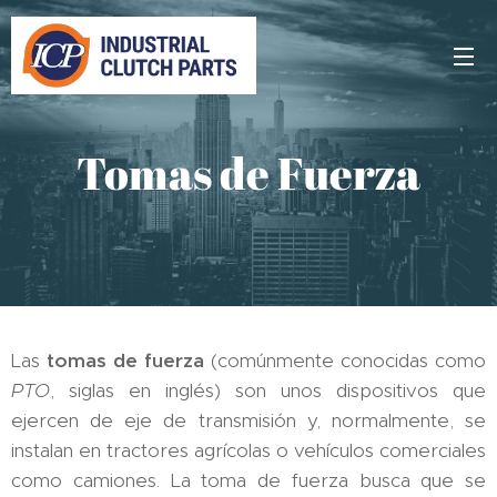
Tomas de Fuerza
Las
tomas de fuerza
(comúnmente conocidas como
PTO
, siglas en inglés) son unos dispositivos que
ejercen de eje de transmisión y, normalmente, se
instalan en tractores agrícolas o vehículos comerciales
como camiones. La toma de fuerza busca que se